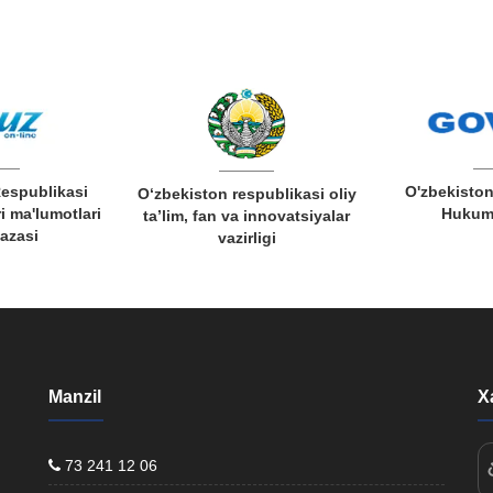
Respublikasi
O'zbekiston
O‘zbekiston respublikasi oliy
i ma'lumotlari
Hukuma
ta’lim, fan va innovatsiyalar
bazasi
vazirligi
Manzil
X
73 241 12 06