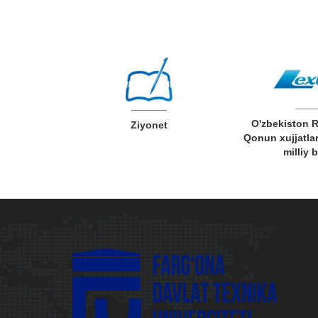
O'zbekiston 
v xizmatlar
Ziyonet
Qonun xujjatlar
milliy 