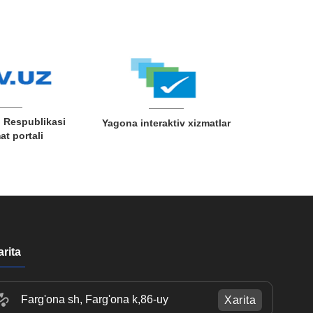
 Respublikasi
Yagona interaktiv xizmatlar
t portali
arita
Farg'ona sh, Farg'ona k,86-uy
Xarita