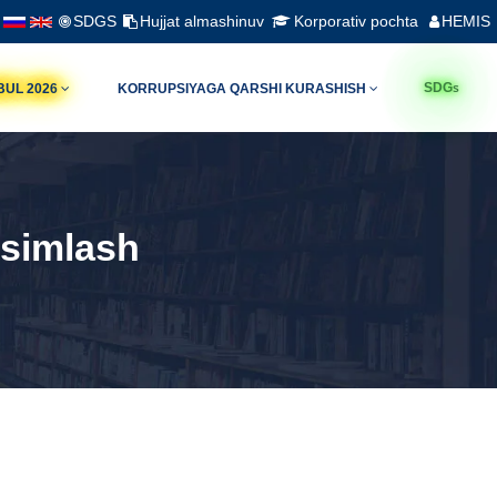
SDGS
Hujjat almashinuv
Korporativ pochta
HEMIS
s
SDG
BUL 2026
KORRUPSIYAGA QARSHI KURASHISH
qsimlash