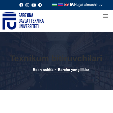
Hujjat almashinuv
Texnikum bitiruvchilari
Bosh sahifa
Barcha yangiliklar